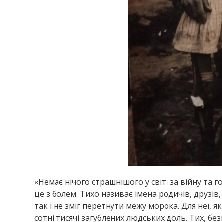
«Немає нічого страшнішого у світі за війну та
це з болем. Тихо називає імена родичів, друзів
так і не зміг перетнути межу морока. Для неї, я
сотні тисячі загублених людських доль. Тих, б