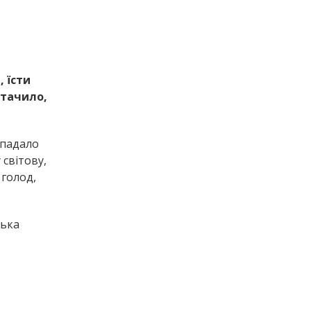
, їсти
стачило,
ипадало
 світову,
 голод,
лька