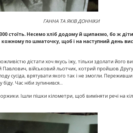
ІВ ДОННІКИ
 300 стоїть. Несемо хліб додому й щипаємо, бо ж діти
ь кожному по шматочку, щоб і на наступний день ви
жливістю дістати хоч якусь їжу, тільки здолати його в
рій Павлович, військовий льотчик, котрий пройшов Другу
оду сусіда, врятувати якого так і не змогли. Переживши
у біду. Час ніби зупинився…
 коржики. Ішли пішки кілометри, щоб виміняти речі на кі