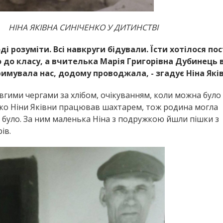
НІНА ЯКІВНА СИНІЧЕНКО У ДИТИНСТВІ
і розуміти. Всі навкруги бідували. Їсти хотілося пос
о до класу, а вчителька Марія Григорівна Дубинець 
римувала нас, додому проводжала, - згадує Ніна Яків
овгими чергами за хлібом, очікуванням, коли можна було
ько Ніни Яківни працював шахтарем, тож родина могла
е було. За ним маленька Ніна з подружкою йшли пішки з
ів.