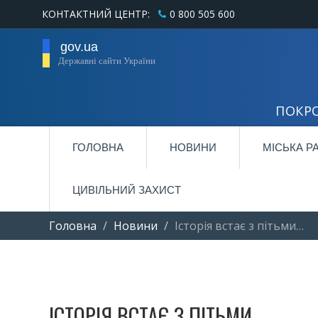
КОНТАКТНИЙ ЦЕНТР:
0 800 505 600
gov.ua
Державні сайти України
ПОКРО
ГОЛОВНА
НОВИНИ
МІСЬКА Р
ЦИВІЛЬНИЙ ЗАХИСТ
Головна
Новини
Історія встає з пітьми…
ІСТОРІЯ ВСТАЄ З ПІТЬМИ…