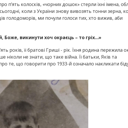
 про п’ять колосків, «чорних дошок» стерли їхні імена, об
 сьогодні, коли з України знову вивозять тонни зерна, к
ців голодоморів, ми почули голоси тих, хто вижив, аби
й, Боже, викинути хоч окраєць – то гріх…»
ять років, її братові Гриші - рік. Їхня родина пережила о
ше ніколи не знати, що таке війна. Її батьки, Яків та
і про те, що говорити про 1933-й означало накликати бід