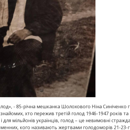
 голод», - 85-річна мешканка Шолохового Ніна Синіченко
, знайомих, хто пережив третій голод 1946-1947 років та 
к і для мільйонів українців, голод – це невимовні стражд
езіменних, кого називають жертвами голодоморів 21-23-го