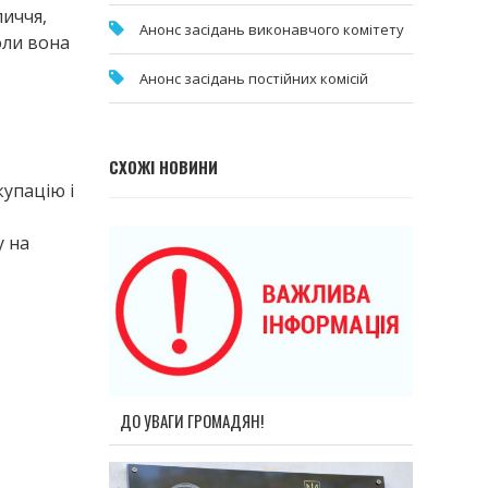
личчя,
Анонс засідань виконавчого комітету
оли вона
Анонс засідань постійних комісій
СХОЖІ НОВИНИ
купацію і
у на
ДО УВАГИ ГРОМАДЯН!