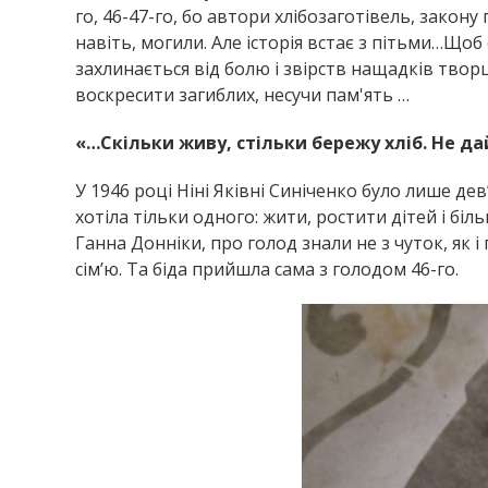
го, 46-47-го, бо автори хлібозаготівель, закону
навіть, могили. Але історія встає з пітьми…Щоб
захлинається від болю і звірств нащадків твор
воскресити загиблих, несучи пам'ять …
«…Скільки живу, стільки бережу хліб. Не да
У 1946 році Ніні Яківні Синіченко було лише дев’
хотіла тільки одного: жити, ростити дітей і біль
Ганна Донніки, про голод знали не з чуток, як 
сім’ю. Та біда прийшла сама з голодом 46-го.