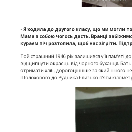
- Я ходила до другого класу, що ми могли тод
Мама з собою чогось дасть. Вранці забіжим
кураєм піч розтопила, щоб нас зігріти. Підт
Той страшний 1946 рік залишився у її пам’яті д
відщипнути окраєць від чорного буханця. Бат
отримати хліб, дорогоцінніше за який нічого н
Шолохового до Рудника близько п’яти кілометр