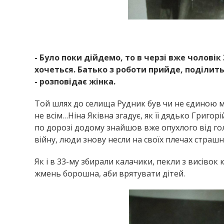
ГАННА ТА ЯК
- Було поки дійдемо, то в черзі вже чоловік
хочеться. Батько з роботи прийде, поділит
- розповідає жінка.
Той шлях до селища Рудник був чи не єдиною мо
не всім…Ніна Яківна згадує, як її дядько Григо
по дорозі додому знайшов вже опухлого від гол
війну, люди знову несли на своїх плечах страшн
Як і в 33-му збирали калачики, пекли з висівок
жмень борошна, аби врятувати дітей.