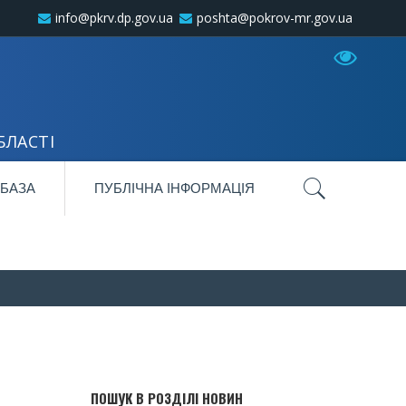
info@pkrv.dp.gov.ua
poshta@pokrov-mr.gov.ua
БЛАСТІ
 БАЗА
ПУБЛІЧНА ІНФОРМАЦІЯ
ПОШУК В РОЗДІЛІ НОВИН