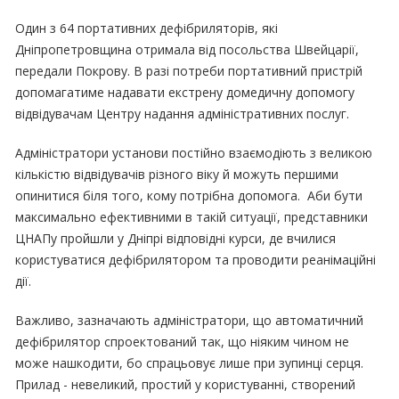
Один з 64 портативних дефібриляторів, які
Дніпропетровщина отримала від посольства Швейцарії,
передали Покрову. В разі потреби портативний пристрій
допомагатиме надавати екстрену домедичну допомогу
відвідувачам Центру надання адміністративних послуг.
Адміністратори установи постійно взаємодіють з великою
кількістю відвідувачів різного віку й можуть першими
опинитися біля того, кому потрібна допомога. Аби бути
максимально ефективними в такій ситуації, представники
ЦНАПу пройшли у Дніпрі відповідні курси, де вчилися
користуватися дефібрилятором та проводити реанімаційні
дії.
Важливо, зазначають адміністратори, що автоматичний
дефібрилятор спроектований так, що ніяким чином не
може нашкодити, бо спрацьовує лише при зупинці серця.
Прилад - невеликий, простий у користуванні, створений