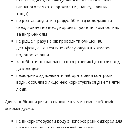
глиняного замка, огородження, навісу, кришки,
тощо);
не розташовувати в радіусі 50 м від колодязів та
свердловин гноївок, дворових туалетів, компостних
та вигрібних ям;
не рідше 1 разу на рік проводити очищення,
дезінфекцію та технічне обслуговування джерел
водопостачання;
запобігати потраплянню поверхневих і дощових вод
до колодязя;
періодично здійснювати лабораторний контроль
води, особливо якщо нею користуються діти та літні
люди.
Для запобігання ризиків виникнення метгемоглобінемії
рекомендуємо:
не використовувати воду з неперевірених джерел для
приготування дитячих сумішей чи страв;