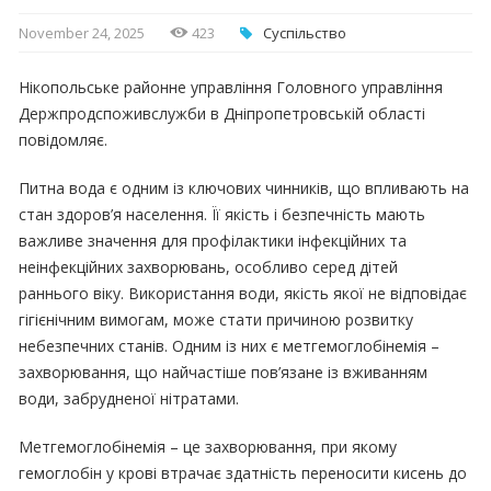
November 24, 2025
423
Суспільство
Нікопольське районне управління Головного управління
Держпродспоживслужби в Дніпропетровській області
повідомляє.
Питна вода є одним із ключових чинників, що впливають на
стан здоров’я населення. Її якість і безпечність мають
важливе значення для профілактики інфекційних та
неінфекційних захворювань, особливо серед дітей
раннього віку. Використання води, якість якої не відповідає
гігієнічним вимогам, може стати причиною розвитку
небезпечних станів. Одним із них є метгемоглобінемія –
захворювання, що найчастіше пов’язане із вживанням
води, забрудненої нітратами.
Метгемоглобінемія – це захворювання, при якому
гемоглобін у крові втрачає здатність переносити кисень до