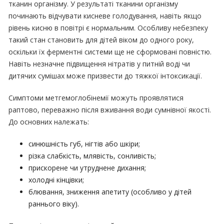
тканин організму. У результаті тканини організму
починають відчувати кисневе голодування, навіть якщо
рівень кисню в повітрі є нормальним. Особливу небезпеку
такий стан становить для дітей віком до одного року,
оскільки їх ферментні системи ще не сформовані повністю.
Навіть незначне підвищення нітратів у питній воді чи
дитячих сумішах може призвести до тяжкої інтоксикації.
Симптоми метгемоглобінемії можуть проявлятися
раптово, переважно після вживання води сумнівної якості.
До основних належать:
синюшність губ, нігтів або шкіри;
різка слабкість, млявість, сонливість;
прискорене чи утруднене дихання;
холодні кінцівки;
блювання, зниження апетиту (особливо у дітей
раннього віку).