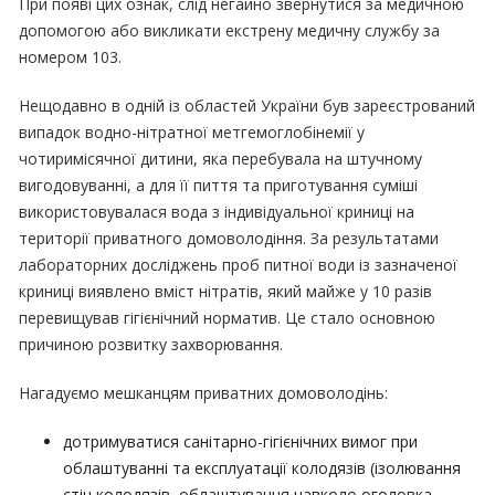
При появі цих ознак, слід негайно звернутися за медичною
допомогою або викликати екстрену медичну службу за
номером 103.
Нещодавно в одній із областей України був зареєстрований
випадок водно-нітратної метгемоглобінемії у
чотиримісячної дитини, яка перебувала на штучному
вигодовуванні, а для її пиття та приготування суміші
використовувалася вода з індивідуальної криниці на
території приватного домоволодіння. За результатами
лабораторних досліджень проб питної води із зазначеної
криниці виявлено вміст нітратів, який майже у 10 разів
перевищував гігієнічний норматив. Це стало основною
причиною розвитку захворювання.
Нагадуємо мешканцям приватних домоволодінь:
дотримуватися санітарно-гігієнічних вимог при
облаштуванні та експлуатації колодязів (ізолювання
стін колодязів, облаштування навколо оголовка