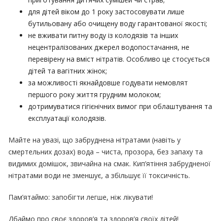
для дітей віком до 1 року застосовувати лише
бутильовану або очищену воду гарантованої якості;
не вживати питну воду із колодязів та інших
нецентралізованих джерел водопостачання, не
перевірену на вміст нітратів. Особливо це стосується
дітей та вагітних жінок;
за можливості якнайдовше годувати немовлят
першого року життя грудним молоком;
дотримуватися гігієнічних вимог при облаштування та
експлуатації колодязів.
Майте на увазі, що забруднена нітратами (навіть у
смертельних дозах) вода – чиста, прозора, без запаху та
видимих домішок, звичайна на смак. Кип’ятіння забрудненої
нітратами води не зменшує, а збільшує її токсичність.
Пам’ятаймо: запобігти легше, ніж лікувати!
Дбаймо про своє здоров’я та здоров’я своїх дітей!