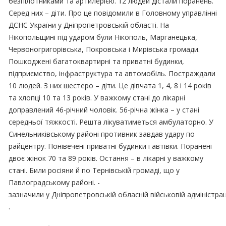
безпілотниками та артилерією. 12 людей дістали поранень.
Серед них – діти. Про це повідомили в Головному управлінні
ДСНС України у Дніпропетровській області. На
Нікопольщині під ударом були Нікополь, Марганецька,
Червоногригорівська, Покровська і Мирівська громади.
Пошкоджені багатоквартирні та приватні будинки,
підприємство, інфраструктура та автомобіль. Постраждали
10 людей. З них шестеро – діти. Це дівчата 1, 4, 8 і 14 років
та хлопці 10 та 13 років. У важкому стані до лікарні
доправлений 46-річний чоловік. 56-річна жінка – у стані
середньої тяжкості. Решта лікуватиметься амбулаторно. У
Синельниківському районі противник завдав удару по
райцентру. Понівечені приватні будинки і автівки. Поранені
двоє жінок 70 та 89 років. Остання – в лікарні у важкому
стані. Били росіяни й по Тернівській громаді, що у
Павлоградському районі. -
зазначили у Дніпропетровській обласній військовій адміністрац
.