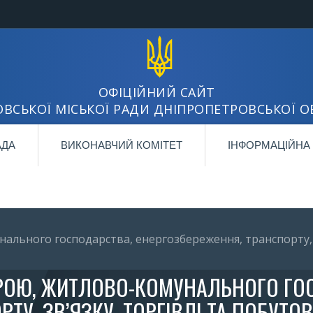
ОФІЦІЙНИЙ САЙТ
ВСЬКОЇ МІСЬКОЇ РАДИ ДНІПРОПЕТРОВСЬКОЇ О
АДА
ВИКОНАВЧИЙ КОМІТЕТ
ІНФОРМАЦІЙНА
нального господарства, енергозбереження, транспорту, з
ТРОЮ, ЖИТЛОВО-КОМУНАЛЬНОГО ГО
РТУ, ЗВ’ЯЗКУ, ТОРГІВЛІ ТА ПОБУТ